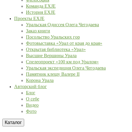
Команда EXJE
История EXJE
Проекты EXJE
Уральская Одиссея Олега Чегодаева
Заказ книги
Посольство Уральских гор
Фотовыставка «Урал от края до края»
Открытая библиотека «Урал»
Высшие Вершины Урала
Спелеопроект «100 км под Уралом»
Уральская экспедиция Олега Чегодаева
Памятник клещу Валере II
Корона Урала
Авторский блог
Блог
О себе
Видео
Фото
Каталог