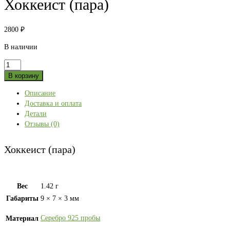
Хоккеист (пара)
2800
₽
В наличии
Количество
товара
В корзину
Хоккеист
Описание
(пара)
Доставка и оплата
Детали
Отзывы (0)
Хоккеист (пара)
Вес
1.42 г
Габариты
9 × 7 × 3 мм
Серебро 925 пробы
Материал