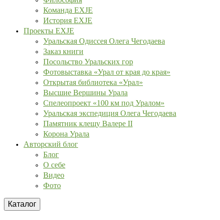
Команда EXJE
История EXJE
Проекты EXJE
Уральская Одиссея Олега Чегодаева
Заказ книги
Посольство Уральских гор
Фотовыставка «Урал от края до края»
Открытая библиотека «Урал»
Высшие Вершины Урала
Спелеопроект «100 км под Уралом»
Уральская экспедиция Олега Чегодаева
Памятник клещу Валере II
Корона Урала
Авторский блог
Блог
О себе
Видео
Фото
Каталог