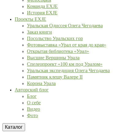
Команда EXJE
История EXJE
Проекты EXJE
Уральская Одиссея Олега Чегодаева
Заказ книги
Посольство Уральских гор
Фотовыставка «Урал от края до края»
Открытая библиотека «Урал»
Высшие Вершины Урала
Спелеопроект «100 км под Уралом»
Уральская экспедиция Олега Чегодаева
Памятник клещу Валере II
Корона Урала
Авторский блог
Блог
О себе
Видео
Фото
Каталог