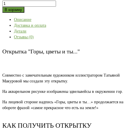
Количество
товара
В корзину
Открытка
Описание
"Горы,
Доставка и оплата
цветы
Детали
и
Отзывы (0)
ты..."
Открытка "Горы, цветы и ты..."
Совместно с замечательным художником иллюстратором Татьяной
Макуровой мы создали эту открытку.
На акварельном рисунке изображены эдвельвейсы в окружении гор.
На лицевой стороне надпись «Горы, цветы и ты…» продолжается на
обороте фразой «самое прекрасное что есть на земле!»
КАК ПОЛУЧИТЬ ОТКРЫТКУ