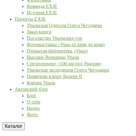
Команда EXJE
История EXJE
Проекты EXJE
Уральская Одиссея Олега Чегодаева
Заказ книги
Посольство Уральских гор
Фотовыставка «Урал от края до края»
Открытая библиотека «Урал»
Высшие Вершины Урала
Спелеопроект «100 км под Уралом»
Уральская экспедиция Олега Чегодаева
Памятник клещу Валере II
Корона Урала
Авторский блог
Блог
О себе
Видео
Фото
Каталог