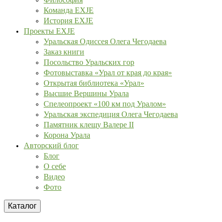
Команда EXJE
История EXJE
Проекты EXJE
Уральская Одиссея Олега Чегодаева
Заказ книги
Посольство Уральских гор
Фотовыставка «Урал от края до края»
Открытая библиотека «Урал»
Высшие Вершины Урала
Спелеопроект «100 км под Уралом»
Уральская экспедиция Олега Чегодаева
Памятник клещу Валере II
Корона Урала
Авторский блог
Блог
О себе
Видео
Фото
Каталог