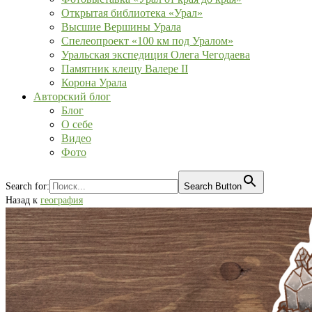
Открытая библиотека «Урал»
Высшие Вершины Урала
Спелеопроект «100 км под Уралом»
Уральская экспедиция Олега Чегодаева
Памятник клещу Валере II
Корона Урала
Авторский блог
Блог
О себе
Видео
Фото
Search for:
Search Button
Назад к
география