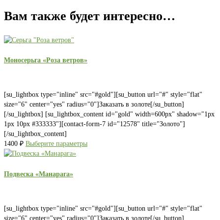
Вам также будет интересно…
Моносерьга «Роза ветров»
[su_lightbox type="inline" src="#gold"][su_button url="#" style="flat"
size="6" center="yes" radius="0"]Заказать в золоте[/su_button]
[/su_lightbox] [su_lightbox_content id="gold" width=600px" shadow="1px
1px 10px #333333"][contact-form-7 id="12578" title="Золото"]
[/su_lightbox_content]
1400
₽
Выберите параметры
Подвеска «Манарага»
[su_lightbox type="inline" src="#gold"][su_button url="#" style="flat"
size="6" center="yes" radius="0"]Заказать в золоте[/su_button]