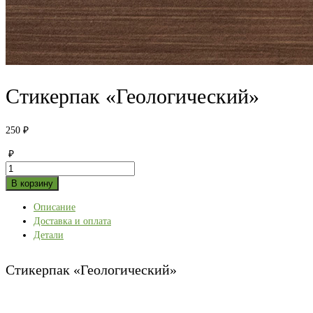
Стикерпак «Геологический»
250
₽
₽
Количество
товара
В корзину
Стикерпак
Описание
«Геологический»
Доставка и оплата
Детали
Стикерпак «Геологический»