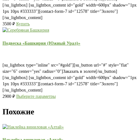
[/su_lightbox] [su_lightbox_content id="gold" width=600px" shadow="1px
1px 10px #333333"][contact-form-7 id="12578" title="Золото"]
[/su_lightbox_content]
3500
₽
Купить
Подвеска «Башкирия (Южный Урал)»
[su_lightbox type="inline" src="#gold"][su_button url="#" style="flat"
size="6" center="yes" radius="0"]Заказать в золоте[/su_button]
[/su_lightbox] [su_lightbox_content id="gold" width=600px" shadow="1px
1px 10px #333333"][contact-form-7 id="12578" title="Золото"]
[/su_lightbox_content]
2900
₽
Выберите параметры
Похожие
Наклейка виниловая «Алтай»