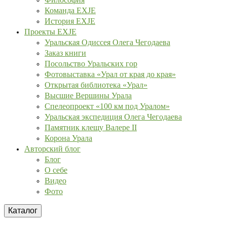
Команда EXJE
История EXJE
Проекты EXJE
Уральская Одиссея Олега Чегодаева
Заказ книги
Посольство Уральских гор
Фотовыставка «Урал от края до края»
Открытая библиотека «Урал»
Высшие Вершины Урала
Спелеопроект «100 км под Уралом»
Уральская экспедиция Олега Чегодаева
Памятник клещу Валере II
Корона Урала
Авторский блог
Блог
О себе
Видео
Фото
Каталог