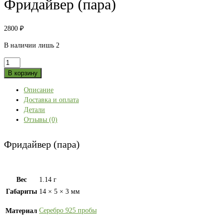
Фридайвер (пара)
2800
₽
В наличии лишь 2
Количество
товара
В корзину
Фридайвер
Описание
(пара)
Доставка и оплата
Детали
Отзывы (0)
Фридайвер (пара)
Вес
1.14 г
Габариты
14 × 5 × 3 мм
Серебро 925 пробы
Материал