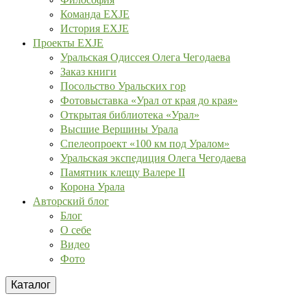
Команда EXJE
История EXJE
Проекты EXJE
Уральская Одиссея Олега Чегодаева
Заказ книги
Посольство Уральских гор
Фотовыставка «Урал от края до края»
Открытая библиотека «Урал»
Высшие Вершины Урала
Спелеопроект «100 км под Уралом»
Уральская экспедиция Олега Чегодаева
Памятник клещу Валере II
Корона Урала
Авторский блог
Блог
О себе
Видео
Фото
Каталог