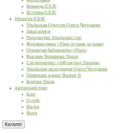
Команда EXJE
История EXJE
Проекты EXJE
Уральская Одиссея Олега Чегодаева
Заказ книги
Посольство Уральских гор
Фотовыставка «Урал от края до края»
Открытая библиотека «Урал»
Высшие Вершины Урала
Спелеопроект «100 км под Уралом»
Уральская экспедиция Олега Чегодаева
Памятник клещу Валере II
Корона Урала
Авторский блог
Блог
О себе
Видео
Фото
Каталог