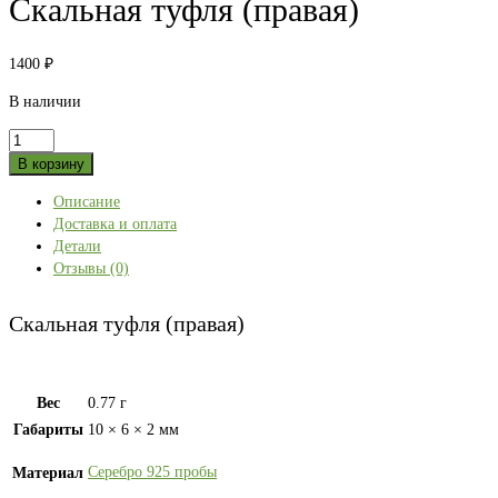
Скальная туфля (правая)
1400
₽
В наличии
Количество
товара
В корзину
Скальная
Описание
туфля
Доставка и оплата
(правая)
Детали
Отзывы (0)
Скальная туфля (правая)
Вес
0.77 г
Габариты
10 × 6 × 2 мм
Серебро 925 пробы
Материал