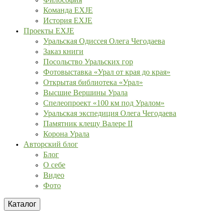
Команда EXJE
История EXJE
Проекты EXJE
Уральская Одиссея Олега Чегодаева
Заказ книги
Посольство Уральских гор
Фотовыставка «Урал от края до края»
Открытая библиотека «Урал»
Высшие Вершины Урала
Спелеопроект «100 км под Уралом»
Уральская экспедиция Олега Чегодаева
Памятник клещу Валере II
Корона Урала
Авторский блог
Блог
О себе
Видео
Фото
Каталог