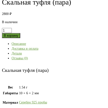
Скальная туфля (пара)
2800
₽
В наличии
Количество
товара
В корзину
Скальная
Описание
туфля
Доставка и оплата
(пара)
Детали
Отзывы (0)
Скальная туфля (пара)
Вес
1.54 г
Габариты
10 × 6 × 2 мм
Серебро 925 пробы
Материал