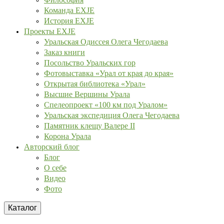
Команда EXJE
История EXJE
Проекты EXJE
Уральская Одиссея Олега Чегодаева
Заказ книги
Посольство Уральских гор
Фотовыставка «Урал от края до края»
Открытая библиотека «Урал»
Высшие Вершины Урала
Спелеопроект «100 км под Уралом»
Уральская экспедиция Олега Чегодаева
Памятник клещу Валере II
Корона Урала
Авторский блог
Блог
О себе
Видео
Фото
Каталог