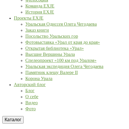
Команда EXJE
История EXJE
Проекты EXJE
Уральская Одиссея Олега Чегодаева
Заказ книги
Посольство Уральских гор
Фотовыставка «Урал от края до края»
Открытая библиотека «Урал»
Высшие Вершины Урала
Спелеопроект «100 км под Уралом»
Уральская экспедиция Олега Чегодаева
Памятник клещу Валере II
Корона Урала
Авторский блог
Блог
О себе
Видео
Фото
Каталог