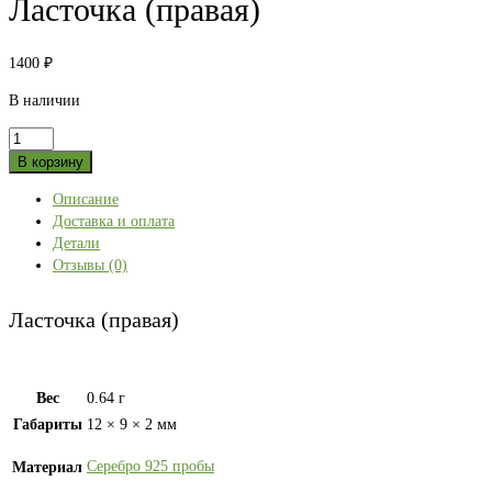
Ласточка (правая)
1400
₽
В наличии
Количество
товара
В корзину
Ласточка
Описание
(правая)
Доставка и оплата
Детали
Отзывы (0)
Ласточка (правая)
Вес
0.64 г
Габариты
12 × 9 × 2 мм
Серебро 925 пробы
Материал