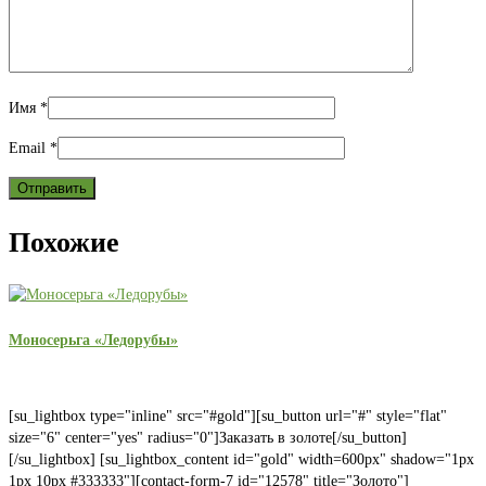
Имя
*
Email
*
Похожие
Моносерьга «Ледорубы»
[su_lightbox type="inline" src="#gold"][su_button url="#" style="flat"
size="6" center="yes" radius="0"]Заказать в золоте[/su_button]
[/su_lightbox] [su_lightbox_content id="gold" width=600px" shadow="1px
1px 10px #333333"][contact-form-7 id="12578" title="Золото"]