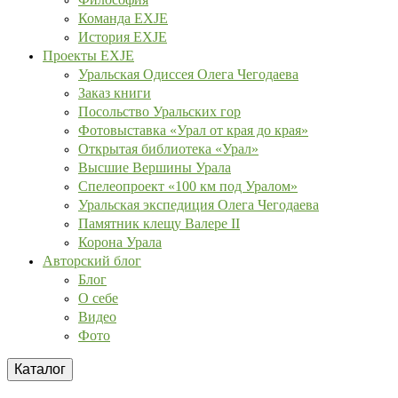
Команда EXJE
История EXJE
Проекты EXJE
Уральская Одиссея Олега Чегодаева
Заказ книги
Посольство Уральских гор
Фотовыставка «Урал от края до края»
Открытая библиотека «Урал»
Высшие Вершины Урала
Спелеопроект «100 км под Уралом»
Уральская экспедиция Олега Чегодаева
Памятник клещу Валере II
Корона Урала
Авторский блог
Блог
О себе
Видео
Фото
Каталог