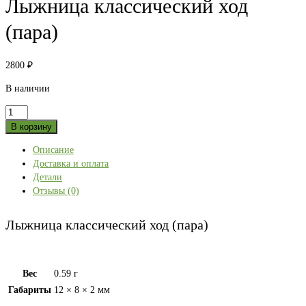
Лыжница классический ход
(пара)
2800
₽
В наличии
Количество
товара
В корзину
Лыжница
Описание
классический
Доставка и оплата
ход
Детали
(пара)
Отзывы (0)
Лыжница классический ход (пара)
Вес
0.59 г
Габариты
12 × 8 × 2 мм