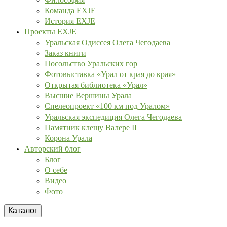
Команда EXJE
История EXJE
Проекты EXJE
Уральская Одиссея Олега Чегодаева
Заказ книги
Посольство Уральских гор
Фотовыставка «Урал от края до края»
Открытая библиотека «Урал»
Высшие Вершины Урала
Спелеопроект «100 км под Уралом»
Уральская экспедиция Олега Чегодаева
Памятник клещу Валере II
Корона Урала
Авторский блог
Блог
О себе
Видео
Фото
Каталог