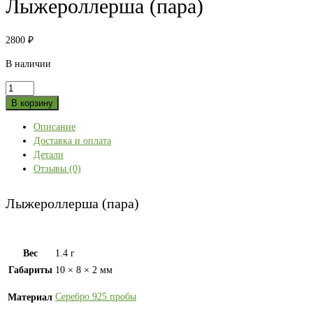
Лыжероллерша (пара)
2800
₽
В наличии
Количество
товара
В корзину
Лыжероллерша
Описание
(пара)
Доставка и оплата
Детали
Отзывы (0)
Лыжероллерша (пара)
Вес
1.4 г
Габариты
10 × 8 × 2 мм
Серебро 925 пробы
Материал