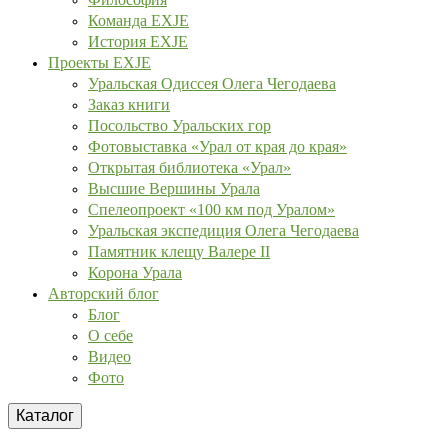
Команда EXJE
История EXJE
Проекты EXJE
Уральская Одиссея Олега Чегодаева
Заказ книги
Посольство Уральских гор
Фотовыставка «Урал от края до края»
Открытая библиотека «Урал»
Высшие Вершины Урала
Спелеопроект «100 км под Уралом»
Уральская экспедиция Олега Чегодаева
Памятник клещу Валере II
Корона Урала
Авторский блог
Блог
О себе
Видео
Фото
Каталог