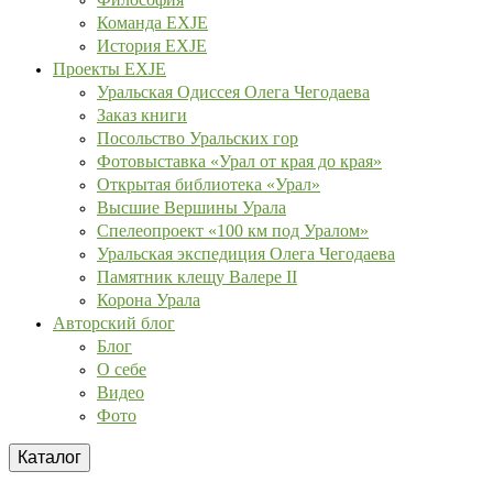
Команда EXJE
История EXJE
Проекты EXJE
Уральская Одиссея Олега Чегодаева
Заказ книги
Посольство Уральских гор
Фотовыставка «Урал от края до края»
Открытая библиотека «Урал»
Высшие Вершины Урала
Спелеопроект «100 км под Уралом»
Уральская экспедиция Олега Чегодаева
Памятник клещу Валере II
Корона Урала
Авторский блог
Блог
О себе
Видео
Фото
Каталог