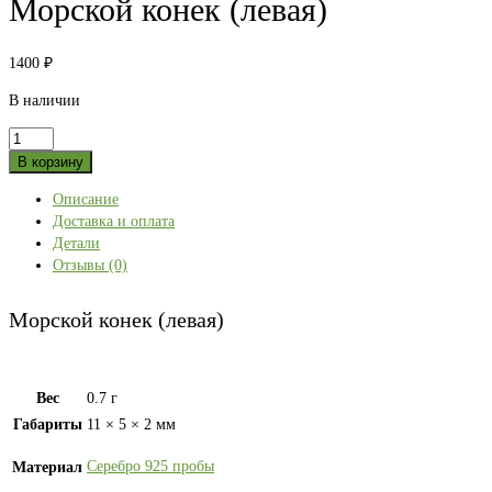
Морской конек (левая)
1400
₽
В наличии
Количество
товара
В корзину
Морской
Описание
конек
Доставка и оплата
(левая)
Детали
Отзывы (0)
Морской конек (левая)
Вес
0.7 г
Габариты
11 × 5 × 2 мм
Серебро 925 пробы
Материал