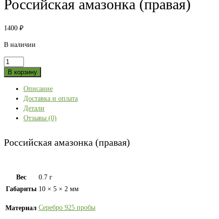
Российская амазонка (правая)
1400
₽
В наличии
Количество
товара
В корзину
Российская
Описание
амазонка
Доставка и оплата
(правая)
Детали
Отзывы (0)
Российская амазонка (правая)
Вес
0.7 г
Габариты
10 × 5 × 2 мм
Серебро 925 пробы
Материал