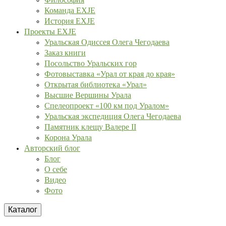
Команда EXJE
История EXJE
Проекты EXJE
Уральская Одиссея Олега Чегодаева
Заказ книги
Посольство Уральских гор
Фотовыставка «Урал от края до края»
Открытая библиотека «Урал»
Высшие Вершины Урала
Спелеопроект «100 км под Уралом»
Уральская экспедиция Олега Чегодаева
Памятник клещу Валере II
Корона Урала
Авторский блог
Блог
О себе
Видео
Фото
Каталог