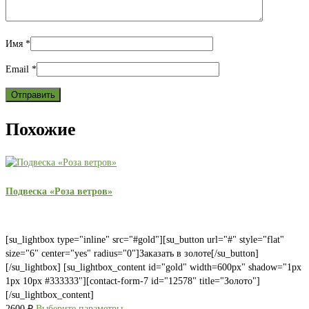
Имя
*
Email
*
Похожие
Подвеска «Роза ветров»
[su_lightbox type="inline" src="#gold"][su_button url="#" style="flat"
size="6" center="yes" radius="0"]Заказать в золоте[/su_button]
[/su_lightbox] [su_lightbox_content id="gold" width=600px" shadow="1px
1px 10px #333333"][contact-form-7 id="12578" title="Золото"]
[/su_lightbox_content]
2600
₽
Выберите параметры