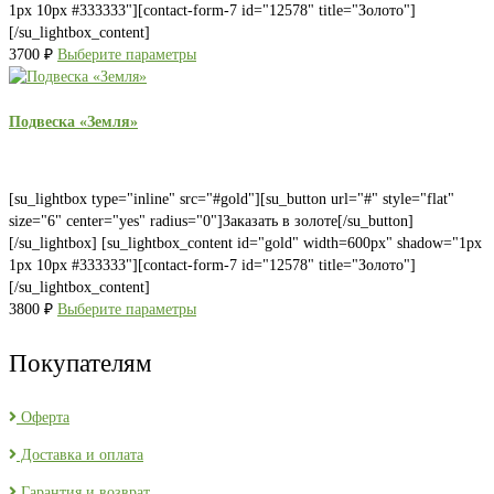
1px 10px #333333"][contact-form-7 id="12578" title="Золото"]
[/su_lightbox_content]
3700
₽
Выберите параметры
Подвеска «Земля»
[su_lightbox type="inline" src="#gold"][su_button url="#" style="flat"
size="6" center="yes" radius="0"]Заказать в золоте[/su_button]
[/su_lightbox] [su_lightbox_content id="gold" width=600px" shadow="1px
1px 10px #333333"][contact-form-7 id="12578" title="Золото"]
[/su_lightbox_content]
3800
₽
Выберите параметры
Покупателям
Оферта
Доставка и оплата
Гарантия и возврат