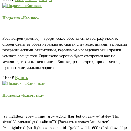
Подвеска «Компас»
Роза ветров (компас) – графическое обозначение географических
сторон света, ее образ неразрывно связан с путешествиями, великими
географическими открытиями, героизмом исследователей Стрелки
компаса вращаются. Одинаково хорошо будет смотреться как на
мужчине, так и на женщине. Компас, роза ветров, приключение,
путешествие, дальняя дорога
4100
₽
Купить
Подвеска «Камчатка»
[su_lightbox type="inline" src="#gold"][su_button url="#" style="flat"
size="6" center="yes" radius="0"]Заказать в золоте[/su_button]
[/su_lightbox] [su_lightbox_content id="gold" width=600px" shadow="1px