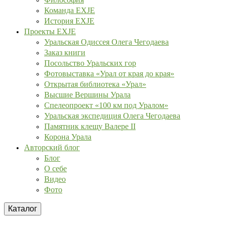
Команда EXJE
История EXJE
Проекты EXJE
Уральская Одиссея Олега Чегодаева
Заказ книги
Посольство Уральских гор
Фотовыставка «Урал от края до края»
Открытая библиотека «Урал»
Высшие Вершины Урала
Спелеопроект «100 км под Уралом»
Уральская экспедиция Олега Чегодаева
Памятник клещу Валере II
Корона Урала
Авторский блог
Блог
О себе
Видео
Фото
Каталог