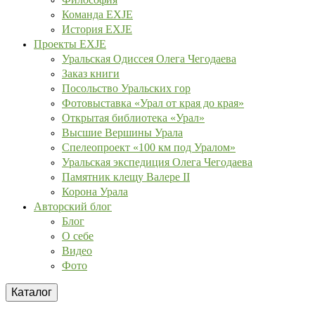
Команда EXJE
История EXJE
Проекты EXJE
Уральская Одиссея Олега Чегодаева
Заказ книги
Посольство Уральских гор
Фотовыставка «Урал от края до края»
Открытая библиотека «Урал»
Высшие Вершины Урала
Спелеопроект «100 км под Уралом»
Уральская экспедиция Олега Чегодаева
Памятник клещу Валере II
Корона Урала
Авторский блог
Блог
О себе
Видео
Фото
Каталог