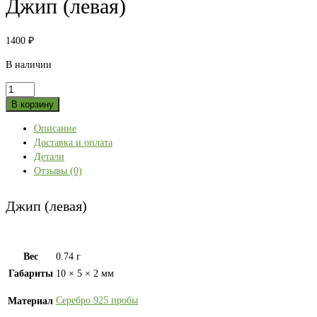
Джип (левая)
1400
₽
В наличии
Количество
товара
В корзину
Джип
Описание
(левая)
Доставка и оплата
Детали
Отзывы (0)
Джип (левая)
Вес
0.74 г
Габариты
10 × 5 × 2 мм
Серебро 925 пробы
Материал