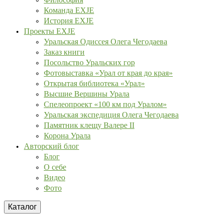
Команда EXJE
История EXJE
Проекты EXJE
Уральская Одиссея Олега Чегодаева
Заказ книги
Посольство Уральских гор
Фотовыставка «Урал от края до края»
Открытая библиотека «Урал»
Высшие Вершины Урала
Спелеопроект «100 км под Уралом»
Уральская экспедиция Олега Чегодаева
Памятник клещу Валере II
Корона Урала
Авторский блог
Блог
О себе
Видео
Фото
Каталог