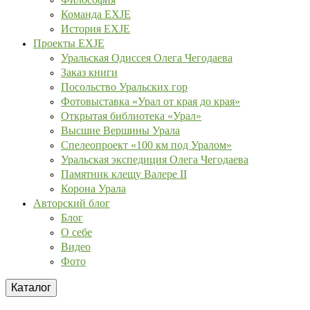
Команда EXJE
История EXJE
Проекты EXJE
Уральская Одиссея Олега Чегодаева
Заказ книги
Посольство Уральских гор
Фотовыставка «Урал от края до края»
Открытая библиотека «Урал»
Высшие Вершины Урала
Спелеопроект «100 км под Уралом»
Уральская экспедиция Олега Чегодаева
Памятник клещу Валере II
Корона Урала
Авторский блог
Блог
О себе
Видео
Фото
Каталог