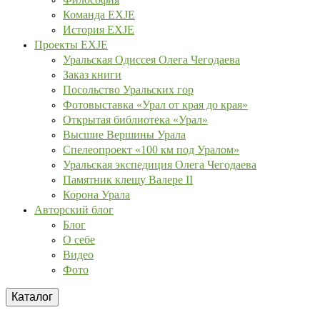
Команда EXJE
История EXJE
Проекты EXJE
Уральская Одиссея Олега Чегодаева
Заказ книги
Посольство Уральских гор
Фотовыставка «Урал от края до края»
Открытая библиотека «Урал»
Высшие Вершины Урала
Спелеопроект «100 км под Уралом»
Уральская экспедиция Олега Чегодаева
Памятник клещу Валере II
Корона Урала
Авторский блог
Блог
О себе
Видео
Фото
Каталог