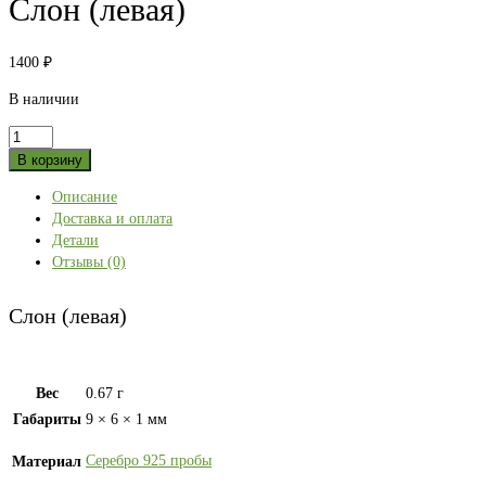
Слон (левая)
1400
₽
В наличии
Количество
товара
В корзину
Слон
Описание
(левая)
Доставка и оплата
Детали
Отзывы (0)
Слон (левая)
Вес
0.67 г
Габариты
9 × 6 × 1 мм
Серебро 925 пробы
Материал