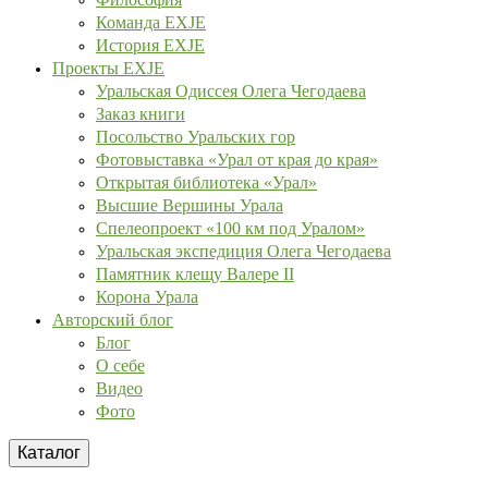
Команда EXJE
История EXJE
Проекты EXJE
Уральская Одиссея Олега Чегодаева
Заказ книги
Посольство Уральских гор
Фотовыставка «Урал от края до края»
Открытая библиотека «Урал»
Высшие Вершины Урала
Спелеопроект «100 км под Уралом»
Уральская экспедиция Олега Чегодаева
Памятник клещу Валере II
Корона Урала
Авторский блог
Блог
О себе
Видео
Фото
Каталог