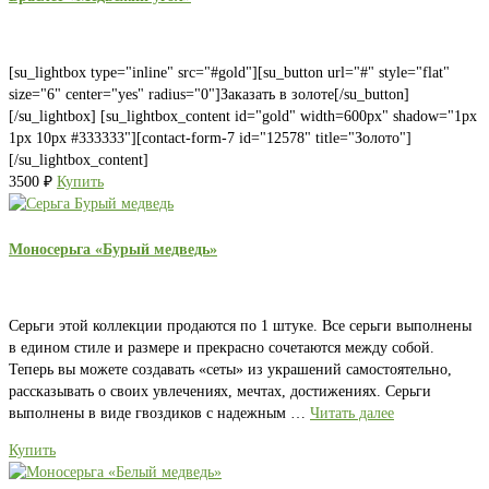
[su_lightbox type="inline" src="#gold"][su_button url="#" style="flat"
size="6" center="yes" radius="0"]Заказать в золоте[/su_button]
[/su_lightbox] [su_lightbox_content id="gold" width=600px" shadow="1px
1px 10px #333333"][contact-form-7 id="12578" title="Золото"]
[/su_lightbox_content]
3500
₽
Купить
Моносерьга «Бурый медведь»
Серьги этой коллекции продаются по 1 штуке. Все серьги выполнены
в едином стиле и размере и прекрасно сочетаются между собой.
Теперь вы можете создавать «сеты» из украшений самостоятельно,
рассказывать о своих увлечениях, мечтах, достижениях. Серьги
выполнены в виде гвоздиков с надежным …
Читать далее
Купить