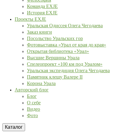
Команда EXJE
История EXJE
Проекты EXJE
Уральская Одиссея Олега Чегодаева
Заказ книги
Посольство Уральских гор
Фотовыставка «Урал от края до края»
Открытая библиотека «Урал»
Высшие Вершины Урала
Спелеопроект «100 км под Уралом»
Уральская экспедиция Олега Чегодаева
Памятник клещу Валере II
Корона Урала
Авторский блог
Блог
О себе
Видео
Фото
Каталог