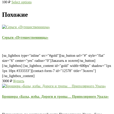
100
₽
Select options
Похожие
Серьги «Путешественницы»
[su_lightbox type="inline" src="#gold"][su_button url="#" style="flat"
size="6" center="yes" radius="0"]Заказать в золоте[/su_button]
[/su_lightbox] [su_lightbox_content id="gold" width=600px" shadow="1px
1px 10px #333333"][contact-form-7 id="12578" title="Золото"]
[/su_lightbox_content]
3000
₽
Купить
Брошюра «Базы, избы. Дороги и тропы… Приполярного Урала»