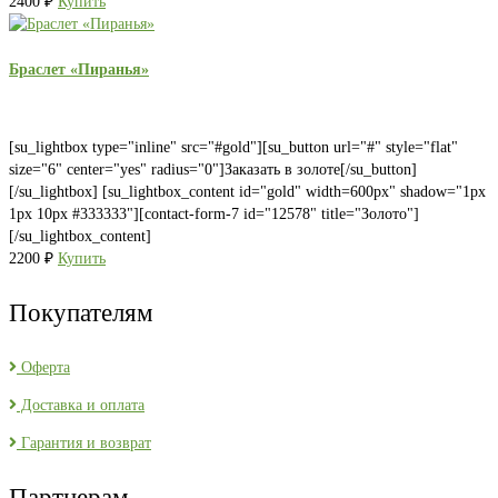
2400
₽
Купить
Браслет «Пиранья»
[su_lightbox type="inline" src="#gold"][su_button url="#" style="flat"
size="6" center="yes" radius="0"]Заказать в золоте[/su_button]
[/su_lightbox] [su_lightbox_content id="gold" width=600px" shadow="1px
1px 10px #333333"][contact-form-7 id="12578" title="Золото"]
[/su_lightbox_content]
2200
₽
Купить
Покупателям
Оферта
Доставка и оплата
Гарантия и возврат
Партнерам