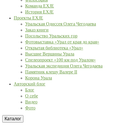
Команда EXJE
История EXJE
Проекты EXJE
Уральская Одиссея Олега Чегодаева
Заказ книги
Посольство Уральских гор
Фотовыставка «Урал от края до края»
Открытая библиотека «Урал»
Высшие Вершины Урала
Спелеопроект «100 км под Уралом»
Уральская экспедиция Олега Чегодаева
Памятник клещу Валере II
Корона Урала
Авторский блог
Блог
О себе
Видео
Фото
Каталог