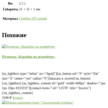
Вес
2.5 г
Габариты
21 × 11 × 1 мм
Серебро 925 пробы
Материал
Похожие
Подвеска «Карабин на шлямбуре»
[su_lightbox type="inline" src="#gold"][su_button url="#" style="flat"
size="6" center="yes" radius="0"]Заказать в золоте[/su_button]
[/su_lightbox] [su_lightbox_content id="gold" width=600px" shadow="1px
1px 10px #333333"][contact-form-7 id="12578" title="Золото"]
[/su_lightbox_content]
3100
₽
Купить