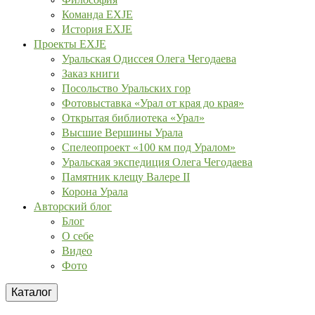
Команда EXJE
История EXJE
Проекты EXJE
Уральская Одиссея Олега Чегодаева
Заказ книги
Посольство Уральских гор
Фотовыставка «Урал от края до края»
Открытая библиотека «Урал»
Высшие Вершины Урала
Спелеопроект «100 км под Уралом»
Уральская экспедиция Олега Чегодаева
Памятник клещу Валере II
Корона Урала
Авторский блог
Блог
О себе
Видео
Фото
Каталог