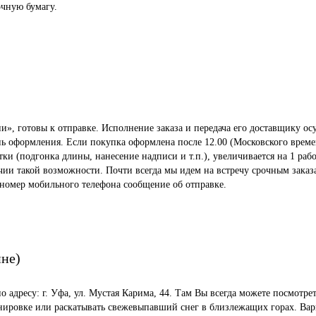
чную бумагу.
», готовы к отправке. Исполнение заказа и передача его доставщику осу
ень оформления. Если покупка оформлена после 12.00 (Московского време
 (подгонка длины, нанесение надписи и т.п.), увеличивается на 1 рабо
ичии такой возможности. Почти всегда мы идем на встречу срочным заказ
 номер мобильного телефона сообщение об отправке.
ине)
по адресу: г. Уфа, ул. Мустая Карима, 44. Там Вы всегда можете посмот
енировке или раскатывать свежевыпавший снег в близлежащих горах. Вар