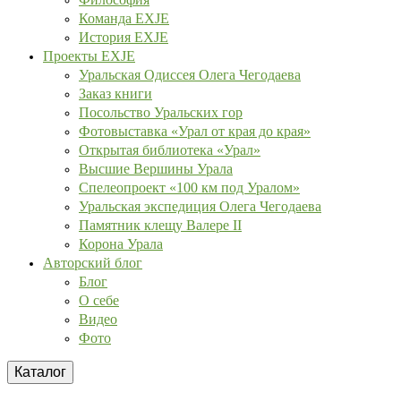
Команда EXJE
История EXJE
Проекты EXJE
Уральская Одиссея Олега Чегодаева
Заказ книги
Посольство Уральских гор
Фотовыставка «Урал от края до края»
Открытая библиотека «Урал»
Высшие Вершины Урала
Спелеопроект «100 км под Уралом»
Уральская экспедиция Олега Чегодаева
Памятник клещу Валере II
Корона Урала
Авторский блог
Блог
О себе
Видео
Фото
Каталог