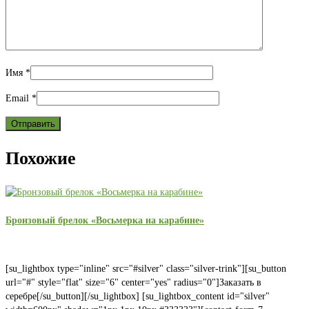
Имя
*
Email
*
Похожие
Бронзовый брелок «Восьмерка на карабине»
[su_lightbox type="inline" src="#silver" class="silver-trink"][su_button
url="#" style="flat" size="6" center="yes" radius="0"]Заказать в
серебре[/su_button][/su_lightbox] [su_lightbox_content id="silver"