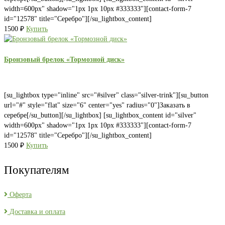
width=600px" shadow="1px 1px 10px #333333"][contact-form-7
id="12578" title="Серебро"][/su_lightbox_content]
1500
₽
Купить
Бронзовый брелок «Тормозной диск»
[su_lightbox type="inline" src="#silver" class="silver-trink"][su_button
url="#" style="flat" size="6" center="yes" radius="0"]Заказать в
серебре[/su_button][/su_lightbox] [su_lightbox_content id="silver"
width=600px" shadow="1px 1px 10px #333333"][contact-form-7
id="12578" title="Серебро"][/su_lightbox_content]
1500
₽
Купить
Покупателям
Оферта
Доставка и оплата