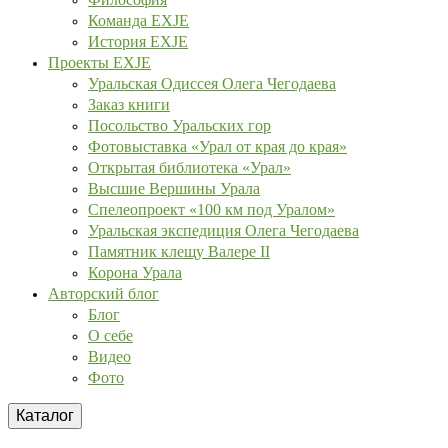
Команда EXJE
История EXJE
Проекты EXJE
Уральская Одиссея Олега Чегодаева
Заказ книги
Посольство Уральских гор
Фотовыставка «Урал от края до края»
Открытая библиотека «Урал»
Высшие Вершины Урала
Спелеопроект «100 км под Уралом»
Уральская экспедиция Олега Чегодаева
Памятник клещу Валере II
Корона Урала
Авторский блог
Блог
О себе
Видео
Фото
Каталог