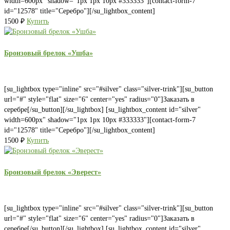
width=600px" shadow="1px 1px 10px #333333"][contact-form-7
id="12578" title="Серебро"][/su_lightbox_content]
1500
₽
Купить
Бронзовый брелок «Ушба»
[su_lightbox type="inline" src="#silver" class="silver-trink"][su_button
url="#" style="flat" size="6" center="yes" radius="0"]Заказать в
серебре[/su_button][/su_lightbox] [su_lightbox_content id="silver"
width=600px" shadow="1px 1px 10px #333333"][contact-form-7
id="12578" title="Серебро"][/su_lightbox_content]
1500
₽
Купить
Бронзовый брелок «Эверест»
[su_lightbox type="inline" src="#silver" class="silver-trink"][su_button
url="#" style="flat" size="6" center="yes" radius="0"]Заказать в
серебре[/su_button][/su_lightbox] [su_lightbox_content id="silver"