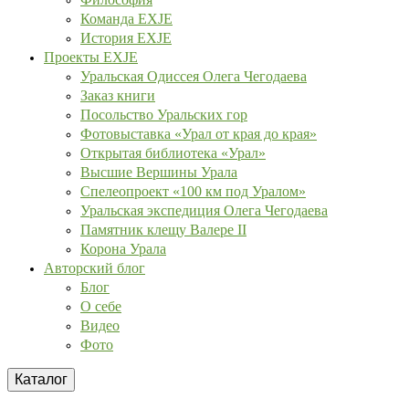
Команда EXJE
История EXJE
Проекты EXJE
Уральская Одиссея Олега Чегодаева
Заказ книги
Посольство Уральских гор
Фотовыставка «Урал от края до края»
Открытая библиотека «Урал»
Высшие Вершины Урала
Спелеопроект «100 км под Уралом»
Уральская экспедиция Олега Чегодаева
Памятник клещу Валере II
Корона Урала
Авторский блог
Блог
О себе
Видео
Фото
Каталог