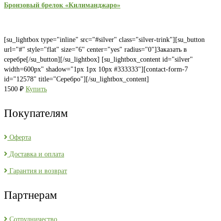
Бронзовый брелок «Килиманджаро»
[su_lightbox type="inline" src="#silver" class="silver-trink"][su_button
url="#" style="flat" size="6" center="yes" radius="0"]Заказать в
серебре[/su_button][/su_lightbox] [su_lightbox_content id="silver"
width=600px" shadow="1px 1px 10px #333333"][contact-form-7
id="12578" title="Серебро"][/su_lightbox_content]
1500
₽
Купить
Покупателям
Оферта
Доставка и оплата
Гарантия и возврат
Партнерам
Сотрудничество