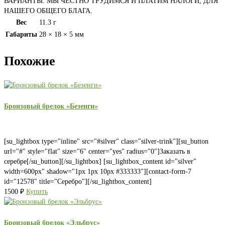
ВАРИАНТЫ. МЫ ЧЕСТНО ТРУДИМСЯ И ПЛАТИМ НАЛОГИ, ДЛЯ
НАШЕГО ОБЩЕГО БЛАГА.
Вес
11.3 г
Габариты
28 × 18 × 5 мм
Похожие
Бронзовый брелок «Безенги»
[su_lightbox type="inline" src="#silver" class="silver-trink"][su_button
url="#" style="flat" size="6" center="yes" radius="0"]Заказать в
серебре[/su_button][/su_lightbox] [su_lightbox_content id="silver"
width=600px" shadow="1px 1px 10px #333333"][contact-form-7
id="12578" title="Серебро"][/su_lightbox_content]
1500
₽
Купить
Бронзовый брелок «Эльбрус»