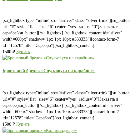
[su_lightbox type="inline" src="#silver" class="silver-trink"][su_button
url="#" style="flat" size="6" center="yes" radius="0"]Заказать в
серебре[/su_button][/su_lightbox] [su_lightbox_content id="silver"
width=600px" shadow="1px 1px 10px #333333"][contact-form-7
id="12578" title="Серебро"][/su_lightbox_content]
1500
₽
Купить
Бронзовый брелок «Спусковуха на карабине»
[su_lightbox type="inline" src="#silver" class="silver-trink"][su_button
url="#" style="flat" size="6" center="yes" radius="0"]Заказать в
серебре[/su_button][/su_lightbox] [su_lightbox_content id="silver"
width=600px" shadow="1px 1px 10px #333333"][contact-form-7
id="12578" title="Серебро"][/su_lightbox_content]
1500
₽
Купить