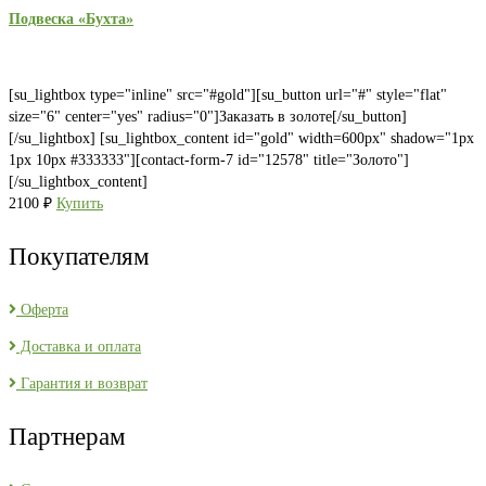
Подвеска «Бухта»
[su_lightbox type="inline" src="#gold"][su_button url="#" style="flat"
size="6" center="yes" radius="0"]Заказать в золоте[/su_button]
[/su_lightbox] [su_lightbox_content id="gold" width=600px" shadow="1px
1px 10px #333333"][contact-form-7 id="12578" title="Золото"]
[/su_lightbox_content]
2100
₽
Купить
Покупателям
Оферта
Доставка и оплата
Гарантия и возврат
Партнерам