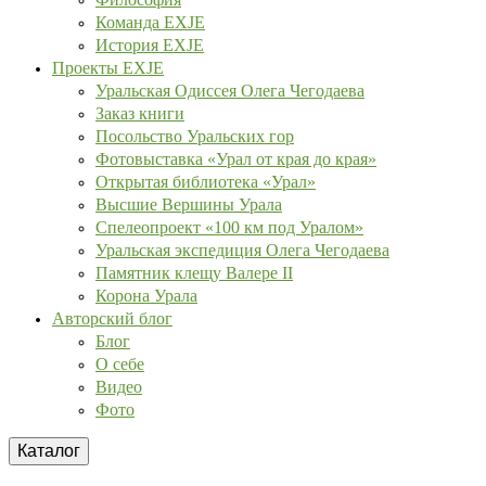
Команда EXJE
История EXJE
Проекты EXJE
Уральская Одиссея Олега Чегодаева
Заказ книги
Посольство Уральских гор
Фотовыставка «Урал от края до края»
Открытая библиотека «Урал»
Высшие Вершины Урала
Спелеопроект «100 км под Уралом»
Уральская экспедиция Олега Чегодаева
Памятник клещу Валере II
Корона Урала
Авторский блог
Блог
О себе
Видео
Фото
Каталог