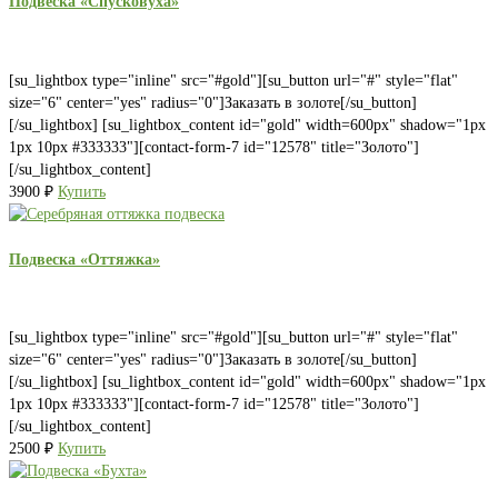
Подвеска «Спусковуха»
[su_lightbox type="inline" src="#gold"][su_button url="#" style="flat"
size="6" center="yes" radius="0"]Заказать в золоте[/su_button]
[/su_lightbox] [su_lightbox_content id="gold" width=600px" shadow="1px
1px 10px #333333"][contact-form-7 id="12578" title="Золото"]
[/su_lightbox_content]
3900
₽
Купить
Подвеска «Оттяжка»
[su_lightbox type="inline" src="#gold"][su_button url="#" style="flat"
size="6" center="yes" radius="0"]Заказать в золоте[/su_button]
[/su_lightbox] [su_lightbox_content id="gold" width=600px" shadow="1px
1px 10px #333333"][contact-form-7 id="12578" title="Золото"]
[/su_lightbox_content]
2500
₽
Купить