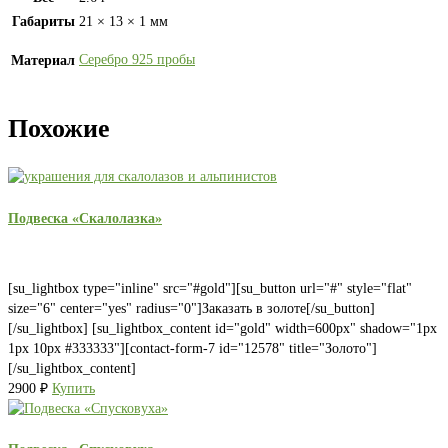
Габариты
21 × 13 × 1 мм
Серебро 925 пробы
Материал
Похожие
Подвеска «Скалолазка»
[su_lightbox type="inline" src="#gold"][su_button url="#" style="flat"
size="6" center="yes" radius="0"]Заказать в золоте[/su_button]
[/su_lightbox] [su_lightbox_content id="gold" width=600px" shadow="1px
1px 10px #333333"][contact-form-7 id="12578" title="Золото"]
[/su_lightbox_content]
2900
₽
Купить