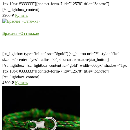
1px 10px #333333"][contact-form-7 id="12578" title="Золото"]
[/su_lightbox_content]
2900
₽
Купить
Браслет «Оттяжка»
[su_lightbox type="inline" src="#gold"][su_button url="#" style="flat"
size="6" center="yes" radius="0"]Заказать в золоте[/su_button]
[/su_lightbox] [su_lightbox_content id="gold" width=600px" shadow="1px
1px 10px #333333"][contact-form-7 id="12578" title="Золото"]
[/su_lightbox_content]
4500
₽
Купить