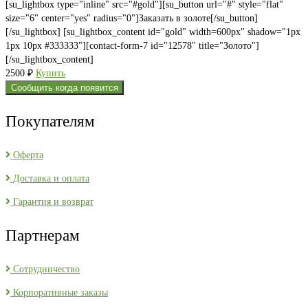
[su_lightbox type="inline" src="#gold"][su_button url="#" style="flat"
size="6" center="yes" radius="0"]Заказать в золоте[/su_button]
[/su_lightbox] [su_lightbox_content id="gold" width=600px" shadow="1px
1px 10px #333333"][contact-form-7 id="12578" title="Золото"]
[/su_lightbox_content]
2500
₽
Купить
Сообщить когда появится
Покупателям
Оферта
Доставка и оплата
Гарантия и возврат
Партнерам
Сотрудничество
Корпоративные заказы