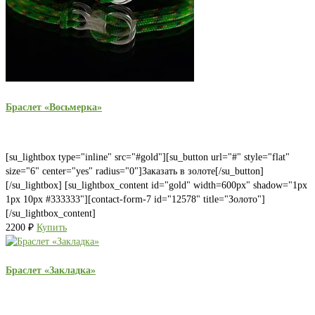
Браслет «Восьмерка»
[su_lightbox type="inline" src="#gold"][su_button url="#" style="flat"
size="6" center="yes" radius="0"]Заказать в золоте[/su_button]
[/su_lightbox] [su_lightbox_content id="gold" width=600px" shadow="1px
1px 10px #333333"][contact-form-7 id="12578" title="Золото"]
[/su_lightbox_content]
2200
₽
Купить
Браслет «Закладка»