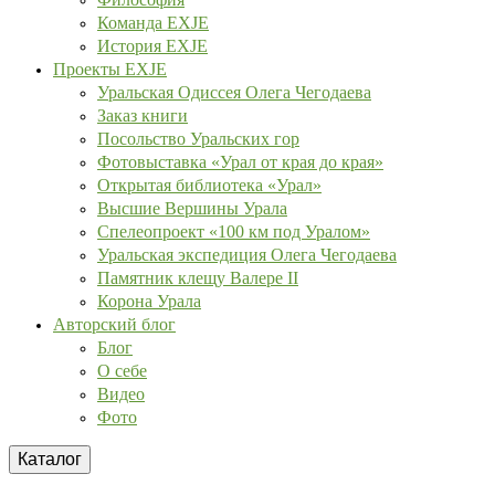
Команда EXJE
История EXJE
Проекты EXJE
Уральская Одиссея Олега Чегодаева
Заказ книги
Посольство Уральских гор
Фотовыставка «Урал от края до края»
Открытая библиотека «Урал»
Высшие Вершины Урала
Спелеопроект «100 км под Уралом»
Уральская экспедиция Олега Чегодаева
Памятник клещу Валере II
Корона Урала
Авторский блог
Блог
О себе
Видео
Фото
Каталог