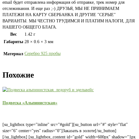
email будет отправлена информация об отправке, трек номер для
отслеживания. И еще раз ;-) ДРУЗЬЯ, МЫ НЕ ПРИНИМАЕМ
ПЛАТЕЖИ НА КАРТУ СБЕРБАНКА И ДРУГИЕ "СЕРЫЕ"
ВАРИАНТЫ. МЫ ЧЕСТНО ТРУДИМСЯ И ПЛАТИМ НАЛОГИ, ДЛЯ
НАШЕГО ОБЩЕГО БЛАГА.
Вес
1.42 г
Габариты
28 × 0.6 × 3 мм
Серебро 925 пробы
Материал
Похожие
Подвеска «Альпинистская»
[su_lightbox type="inline" src="#gold"][su_button url="#" style="flat"
size="6" center="yes" radius="0"]Заказать в золоте[/su_button]
[/su_lightbox] [su_lightbox_content id="gold" width=600px" shadow="1px