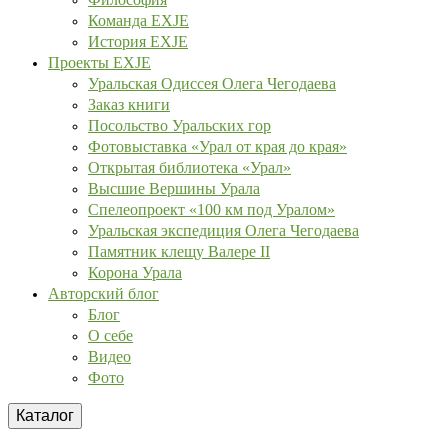
Команда EXJE
История EXJE
Проекты EXJE
Уральская Одиссея Олега Чегодаева
Заказ книги
Посольство Уральских гор
Фотовыставка «Урал от края до края»
Открытая библиотека «Урал»
Высшие Вершины Урала
Спелеопроект «100 км под Уралом»
Уральская экспедиция Олега Чегодаева
Памятник клещу Валере II
Корона Урала
Авторский блог
Блог
О себе
Видео
Фото
Каталог