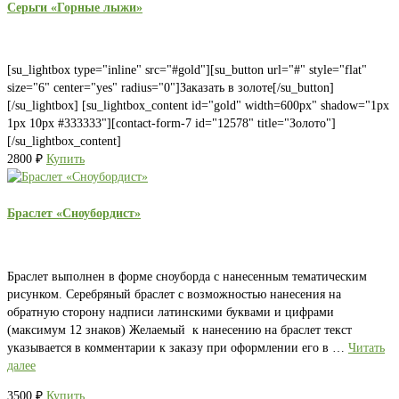
Серьги «Горные лыжи»
[su_lightbox type="inline" src="#gold"][su_button url="#" style="flat"
size="6" center="yes" radius="0"]Заказать в золоте[/su_button]
[/su_lightbox] [su_lightbox_content id="gold" width=600px" shadow="1px
1px 10px #333333"][contact-form-7 id="12578" title="Золото"]
[/su_lightbox_content]
2800
₽
Купить
Браслет «Сноубордист»
Браслет выполнен в форме сноуборда с нанесенным тематическим
рисунком. Серебряный браслет с возможностью нанесения на
обратную сторону надписи латинскими буквами и цифрами
(максимум 12 знаков) Желаемый к нанесению на браслет текст
указывается в комментарии к заказу при оформлении его в …
Читать
далее
3500
₽
Купить