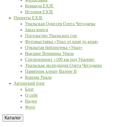
Команда EXJE
История EXJE
Проекты EXJE
Уральская Одиссея Олега Чегодаева
Заказ книги
Посольство Уральских гор
Фотовыставка «Урал от края до края»
Открытая библиотека «Урал»
Высшие Вершины Урала
Спелеопроект «100 км под Уралом»
Уральская экспедиция Олега Чегодаева
Памятник клещу Валере II
Корона Урала
Авторский блог
Блог
О себе
Видео
Фото
Каталог