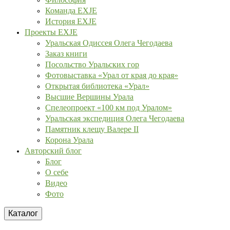
Команда EXJE
История EXJE
Проекты EXJE
Уральская Одиссея Олега Чегодаева
Заказ книги
Посольство Уральских гор
Фотовыставка «Урал от края до края»
Открытая библиотека «Урал»
Высшие Вершины Урала
Спелеопроект «100 км под Уралом»
Уральская экспедиция Олега Чегодаева
Памятник клещу Валере II
Корона Урала
Авторский блог
Блог
О себе
Видео
Фото
Каталог