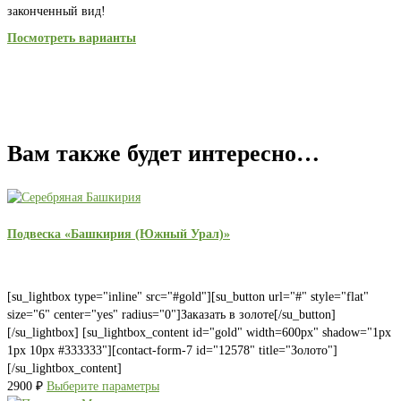
законченный вид!
Посмотреть варианты
Вам также будет интересно…
Подвеска «Башкирия (Южный Урал)»
[su_lightbox type="inline" src="#gold"][su_button url="#" style="flat"
size="6" center="yes" radius="0"]Заказать в золоте[/su_button]
[/su_lightbox] [su_lightbox_content id="gold" width=600px" shadow="1px
1px 10px #333333"][contact-form-7 id="12578" title="Золото"]
[/su_lightbox_content]
2900
₽
Выберите параметры