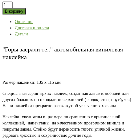
Количество
товара
В корзину
"Горы
Описание
засрали
Доставка и оплата
те.."
Детали
автомобильная
виниловая
наклейка
"Горы засрали те.." автомобильная виниловая
наклейка
Размер наклейки: 135 x 115 мм
Специальная серия ярких наклеек, созданная для автомобилей или
других больших по площади поверхностей ( лодок, стен, ноутбуков).
Наши наклейки прекрасно расскажут об увлечениях хозяина.
Наклейки увеличены в размере по сравнению с оригинальной
коллекцией, напечатаны на качественном прозрачном виниле и
покрыты лаком. Стойко будут переносить тяготы уличной жизни,
радовать яркостью и сохранностью долгие годы.