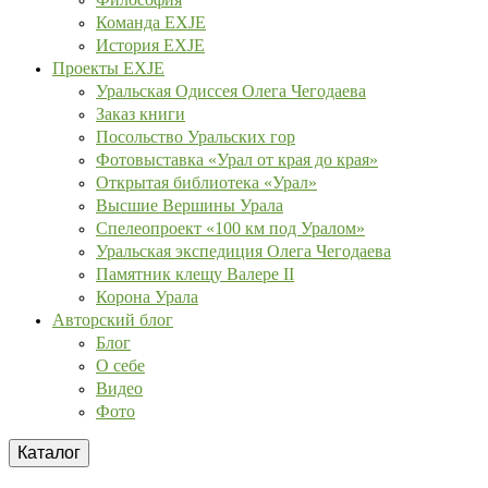
Команда EXJE
История EXJE
Проекты EXJE
Уральская Одиссея Олега Чегодаева
Заказ книги
Посольство Уральских гор
Фотовыставка «Урал от края до края»
Открытая библиотека «Урал»
Высшие Вершины Урала
Спелеопроект «100 км под Уралом»
Уральская экспедиция Олега Чегодаева
Памятник клещу Валере II
Корона Урала
Авторский блог
Блог
О себе
Видео
Фото
Каталог