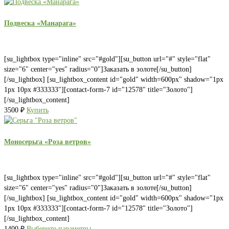
Подвеска «Манарага»
[su_lightbox type="inline" src="#gold"][su_button url="#" style="flat"
size="6" center="yes" radius="0"]Заказать в золоте[/su_button]
[/su_lightbox] [su_lightbox_content id="gold" width=600px" shadow="1px
1px 10px #333333"][contact-form-7 id="12578" title="Золото"]
[/su_lightbox_content]
3500
₽
Купить
Моносерьга «Роза ветров»
[su_lightbox type="inline" src="#gold"][su_button url="#" style="flat"
size="6" center="yes" radius="0"]Заказать в золоте[/su_button]
[/su_lightbox] [su_lightbox_content id="gold" width=600px" shadow="1px
1px 10px #333333"][contact-form-7 id="12578" title="Золото"]
[/su_lightbox_content]
1400
₽
Выберите параметры