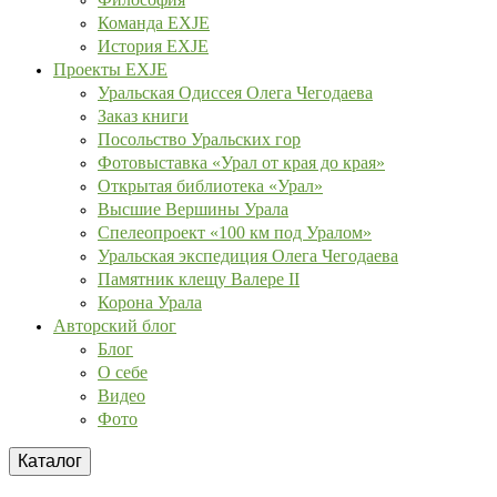
Команда EXJE
История EXJE
Проекты EXJE
Уральская Одиссея Олега Чегодаева
Заказ книги
Посольство Уральских гор
Фотовыставка «Урал от края до края»
Открытая библиотека «Урал»
Высшие Вершины Урала
Спелеопроект «100 км под Уралом»
Уральская экспедиция Олега Чегодаева
Памятник клещу Валере II
Корона Урала
Авторский блог
Блог
О себе
Видео
Фото
Каталог