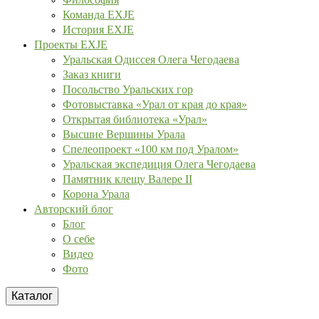
Команда EXJE
История EXJE
Проекты EXJE
Уральская Одиссея Олега Чегодаева
Заказ книги
Посольство Уральских гор
Фотовыставка «Урал от края до края»
Открытая библиотека «Урал»
Высшие Вершины Урала
Спелеопроект «100 км под Уралом»
Уральская экспедиция Олега Чегодаева
Памятник клещу Валере II
Корона Урала
Авторский блог
Блог
О себе
Видео
Фото
Каталог