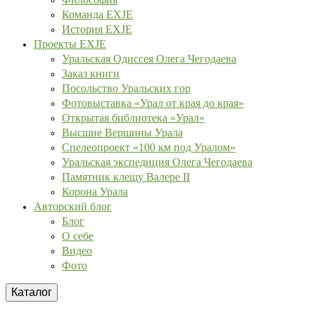
Команда EXJE
История EXJE
Проекты EXJE
Уральская Одиссея Олега Чегодаева
Заказ книги
Посольство Уральских гор
Фотовыставка «Урал от края до края»
Открытая библиотека «Урал»
Высшие Вершины Урала
Спелеопроект «100 км под Уралом»
Уральская экспедиция Олега Чегодаева
Памятник клещу Валере II
Корона Урала
Авторский блог
Блог
О себе
Видео
Фото
Каталог