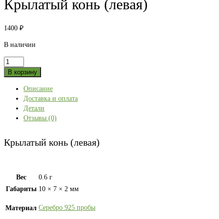
Крылатый конь (левая)
1400
₽
В наличии
Количество
товара
В корзину
Крылатый
Описание
конь
Доставка и оплата
(левая)
Детали
Отзывы (0)
Крылатый конь (левая)
Вес
0.6 г
Габариты
10 × 7 × 2 мм
Серебро 925 пробы
Материал