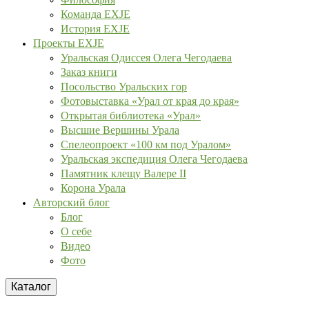
Команда EXJE
История EXJE
Проекты EXJE
Уральская Одиссея Олега Чегодаева
Заказ книги
Посольство Уральских гор
Фотовыставка «Урал от края до края»
Открытая библиотека «Урал»
Высшие Вершины Урала
Спелеопроект «100 км под Уралом»
Уральская экспедиция Олега Чегодаева
Памятник клещу Валере II
Корона Урала
Авторский блог
Блог
О себе
Видео
Фото
Каталог