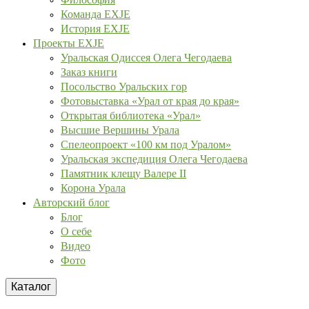
Команда EXJE
История EXJE
Проекты EXJE
Уральская Одиссея Олега Чегодаева
Заказ книги
Посольство Уральских гор
Фотовыставка «Урал от края до края»
Открытая библиотека «Урал»
Высшие Вершины Урала
Спелеопроект «100 км под Уралом»
Уральская экспедиция Олега Чегодаева
Памятник клещу Валере II
Корона Урала
Авторский блог
Блог
О себе
Видео
Фото
Каталог