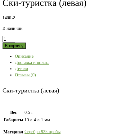
Ски-туристка (левая)
1400
₽
В наличии
Количество
товара
В корзину
Ски-
Описание
туристка
Доставка и оплата
(левая)
Детали
Отзывы (0)
Ски-туристка (левая)
Вес
0.5 г
Габариты
10 × 4 × 1 мм
Серебро 925 пробы
Материал