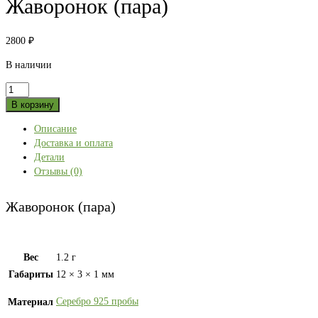
Жаворонок (пара)
2800
₽
В наличии
Количество
товара
В корзину
Жаворонок
Описание
(пара)
Доставка и оплата
Детали
Отзывы (0)
Жаворонок (пара)
Вес
1.2 г
Габариты
12 × 3 × 1 мм
Серебро 925 пробы
Материал