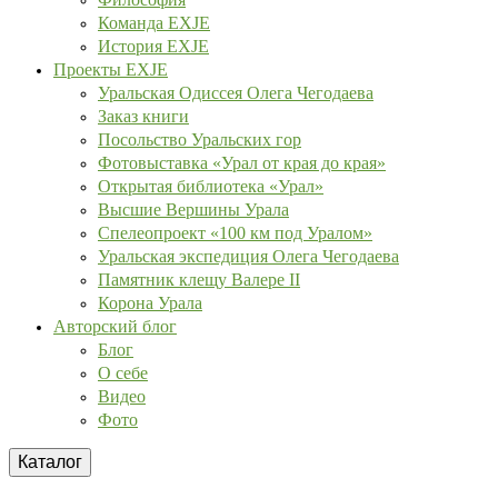
Команда EXJE
История EXJE
Проекты EXJE
Уральская Одиссея Олега Чегодаева
Заказ книги
Посольство Уральских гор
Фотовыставка «Урал от края до края»
Открытая библиотека «Урал»
Высшие Вершины Урала
Спелеопроект «100 км под Уралом»
Уральская экспедиция Олега Чегодаева
Памятник клещу Валере II
Корона Урала
Авторский блог
Блог
О себе
Видео
Фото
Каталог