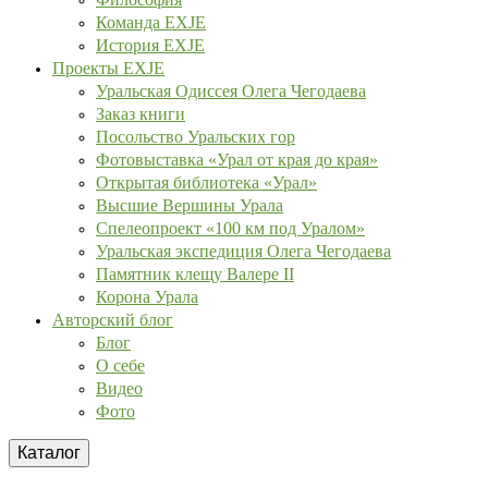
Команда EXJE
История EXJE
Проекты EXJE
Уральская Одиссея Олега Чегодаева
Заказ книги
Посольство Уральских гор
Фотовыставка «Урал от края до края»
Открытая библиотека «Урал»
Высшие Вершины Урала
Спелеопроект «100 км под Уралом»
Уральская экспедиция Олега Чегодаева
Памятник клещу Валере II
Корона Урала
Авторский блог
Блог
О себе
Видео
Фото
Каталог