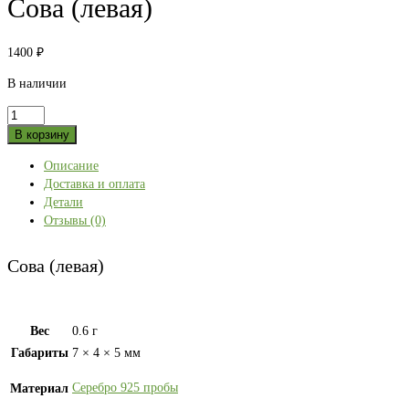
Сова (левая)
1400
₽
В наличии
Количество
товара
В корзину
Сова
Описание
(левая)
Доставка и оплата
Детали
Отзывы (0)
Сова (левая)
Вес
0.6 г
Габариты
7 × 4 × 5 мм
Серебро 925 пробы
Материал