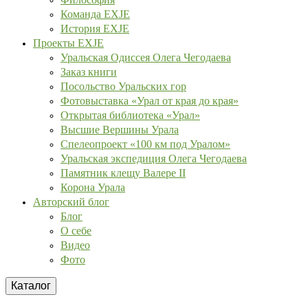
Команда EXJE
История EXJE
Проекты EXJE
Уральская Одиссея Олега Чегодаева
Заказ книги
Посольство Уральских гор
Фотовыставка «Урал от края до края»
Открытая библиотека «Урал»
Высшие Вершины Урала
Спелеопроект «100 км под Уралом»
Уральская экспедиция Олега Чегодаева
Памятник клещу Валере II
Корона Урала
Авторский блог
Блог
О себе
Видео
Фото
Каталог