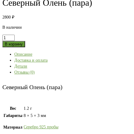
Северный Олень (пара)
2800
₽
В наличии
Количество
товара
В корзину
Северный
Описание
Олень
Доставка и оплата
(пара)
Детали
Отзывы (0)
Северный Олень (пара)
Вес
1.2 г
Габариты
8 × 5 × 3 мм
Серебро 925 пробы
Материал