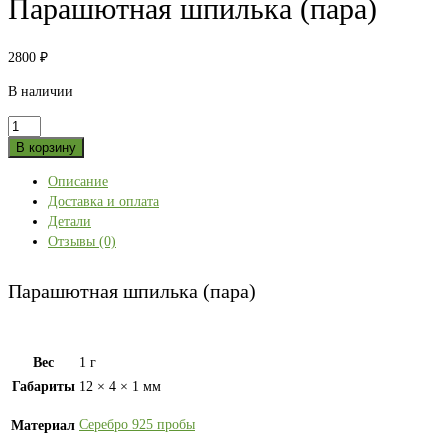
Парашютная шпилька (пара)
2800
₽
В наличии
Количество
товара
В корзину
Парашютная
Описание
шпилька
Доставка и оплата
(пара)
Детали
Отзывы (0)
Парашютная шпилька (пара)
Вес
1 г
Габариты
12 × 4 × 1 мм
Серебро 925 пробы
Материал