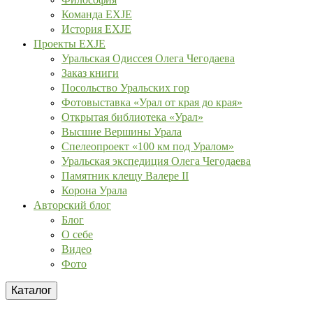
Команда EXJE
История EXJE
Проекты EXJE
Уральская Одиссея Олега Чегодаева
Заказ книги
Посольство Уральских гор
Фотовыставка «Урал от края до края»
Открытая библиотека «Урал»
Высшие Вершины Урала
Спелеопроект «100 км под Уралом»
Уральская экспедиция Олега Чегодаева
Памятник клещу Валере II
Корона Урала
Авторский блог
Блог
О себе
Видео
Фото
Каталог