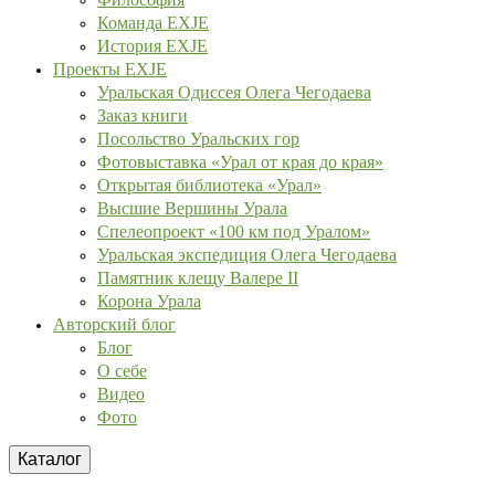
Команда EXJE
История EXJE
Проекты EXJE
Уральская Одиссея Олега Чегодаева
Заказ книги
Посольство Уральских гор
Фотовыставка «Урал от края до края»
Открытая библиотека «Урал»
Высшие Вершины Урала
Спелеопроект «100 км под Уралом»
Уральская экспедиция Олега Чегодаева
Памятник клещу Валере II
Корона Урала
Авторский блог
Блог
О себе
Видео
Фото
Каталог