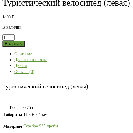
Туристический велосипед (левая)
1400
₽
В наличии
Количество
товара
В корзину
Туристический
Описание
велосипед
Доставка и оплата
(левая)
Детали
Отзывы (0)
Туристический велосипед (левая)
Вес
0.75 г
Габариты
11 × 6 × 1 мм
Серебро 925 пробы
Материал