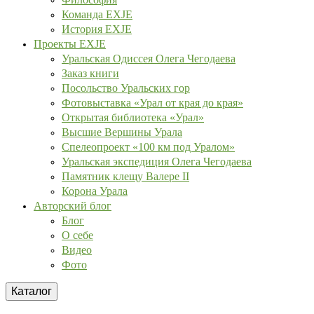
Команда EXJE
История EXJE
Проекты EXJE
Уральская Одиссея Олега Чегодаева
Заказ книги
Посольство Уральских гор
Фотовыставка «Урал от края до края»
Открытая библиотека «Урал»
Высшие Вершины Урала
Спелеопроект «100 км под Уралом»
Уральская экспедиция Олега Чегодаева
Памятник клещу Валере II
Корона Урала
Авторский блог
Блог
О себе
Видео
Фото
Каталог