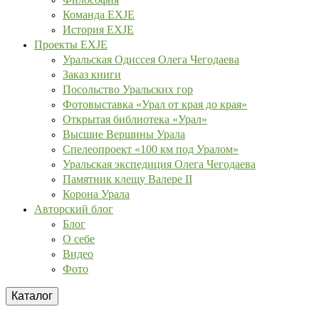
Команда EXJE
История EXJE
Проекты EXJE
Уральская Одиссея Олега Чегодаева
Заказ книги
Посольство Уральских гор
Фотовыставка «Урал от края до края»
Открытая библиотека «Урал»
Высшие Вершины Урала
Спелеопроект «100 км под Уралом»
Уральская экспедиция Олега Чегодаева
Памятник клещу Валере II
Корона Урала
Авторский блог
Блог
О себе
Видео
Фото
Каталог