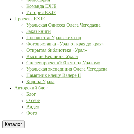
Команда EXJE
История EXJE
Проекты EXJE
Уральская Одиссея Олега Чегодаева
Заказ книги
Посольство Уральских гор
Фотовыставка «Урал от края до края»
Открытая библиотека «Урал»
Высшие Вершины Урала
Спелеопроект «100 км под Уралом»
Уральская экспедиция Олега Чегодаева
Памятник клещу Валере II
Корона Урала
Авторский блог
Блог
О себе
Видео
Фото
Каталог