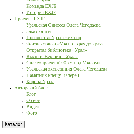
Команда EXJE
История EXJE
Проекты EXJE
Уральская Одиссея Олега Чегодаева
Заказ книги
Посольство Уральских гор
Фотовыставка «Урал от края до края»
Открытая библиотека «Урал»
Высшие Вершины Урала
Спелеопроект «100 км под Уралом»
Уральская экспедиция Олега Чегодаева
Памятник клещу Валере II
Корона Урала
Авторский блог
Блог
О себе
Видео
Фото
Каталог