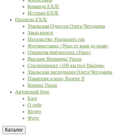
Команда EXJE
История EXJE
Проекты EXJE
Уральская Одиссея Олега Чегодаева
Заказ книги
Посольство Уральских гор
Фотовыставка «Урал от края до края»
Открытая библиотека «Урал»
Высшие Вершины Урала
Спелеопроект «100 км под Уралом»
Уральская экспедиция Олега Чегодаева
Памятник клещу Валере II
Корона Урала
Авторский блог
Блог
О себе
Видео
Фото
Каталог