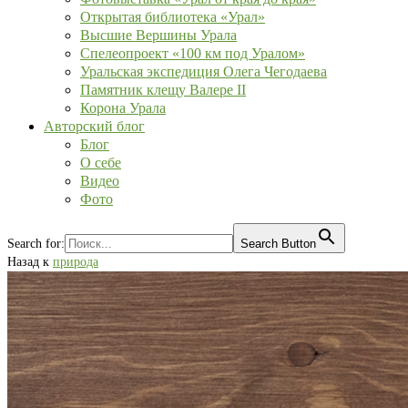
Открытая библиотека «Урал»
Высшие Вершины Урала
Спелеопроект «100 км под Уралом»
Уральская экспедиция Олега Чегодаева
Памятник клещу Валере II
Корона Урала
Авторский блог
Блог
О себе
Видео
Фото
Search for:
Search Button
Назад к
природа