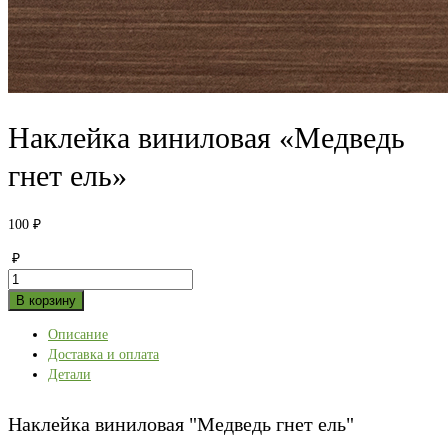
Наклейка виниловая «Медведь
гнет ель»
100
₽
₽
Количество
товара
В корзину
Наклейка
Описание
виниловая
Доставка и оплата
"Медведь
Детали
гнет
ель"
Наклейка виниловая "Медведь гнет ель"