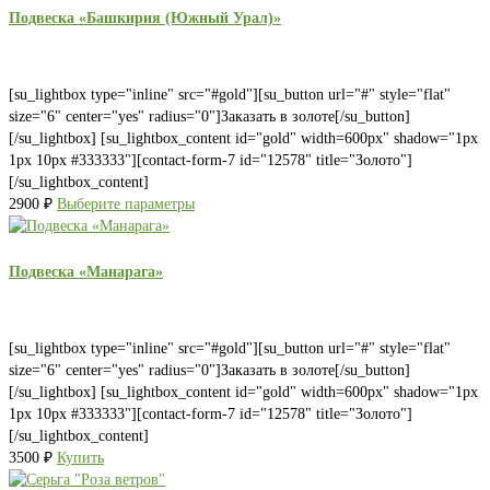
Подвеска «Башкирия (Южный Урал)»
[su_lightbox type="inline" src="#gold"][su_button url="#" style="flat"
size="6" center="yes" radius="0"]Заказать в золоте[/su_button]
[/su_lightbox] [su_lightbox_content id="gold" width=600px" shadow="1px
1px 10px #333333"][contact-form-7 id="12578" title="Золото"]
[/su_lightbox_content]
2900
₽
Выберите параметры
Подвеска «Манарага»
[su_lightbox type="inline" src="#gold"][su_button url="#" style="flat"
size="6" center="yes" radius="0"]Заказать в золоте[/su_button]
[/su_lightbox] [su_lightbox_content id="gold" width=600px" shadow="1px
1px 10px #333333"][contact-form-7 id="12578" title="Золото"]
[/su_lightbox_content]
3500
₽
Купить