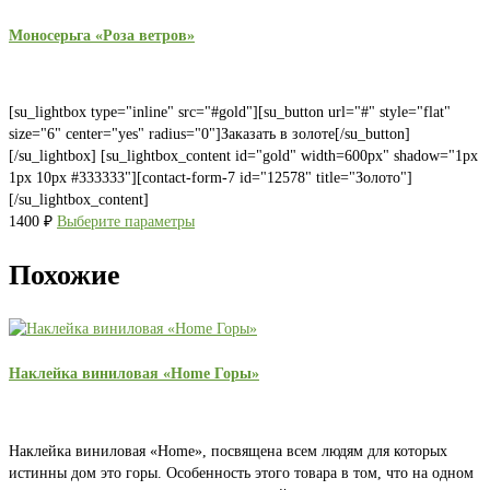
Моносерьга «Роза ветров»
[su_lightbox type="inline" src="#gold"][su_button url="#" style="flat"
size="6" center="yes" radius="0"]Заказать в золоте[/su_button]
[/su_lightbox] [su_lightbox_content id="gold" width=600px" shadow="1px
1px 10px #333333"][contact-form-7 id="12578" title="Золото"]
[/su_lightbox_content]
1400
₽
Выберите параметры
Похожие
Наклейка виниловая «Home Горы»
Наклейка виниловая «Home», посвящена всем людям для которых
истинны дом это горы. Особенность этого товара в том, что на одном