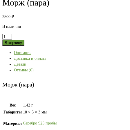
Морж (пара)
2800
₽
В наличии
Количество
товара
В корзину
Морж
Описание
(пара)
Доставка и оплата
Детали
Отзывы (0)
Морж (пара)
Вес
1.42 г
Габариты
10 × 5 × 3 мм
Серебро 925 пробы
Материал