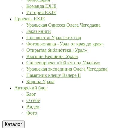
Команда EXJE
История EXJE
Проекты EXJE
Уральская Одиссея Олега Чегодаева
Заказ книги
Посольство Уральских гор
Фотовыставка «Урал от края до края»
Открытая библиотека «Урал»
Высшие Вершины Урала
Спелеопроект «100 км под Уралом»
Уральская экспедиция Олега Чегодаева
Памятник клещу Валере II
Корона Урала
Авторский блог
Блог
О себе
Видео
Фото
Каталог